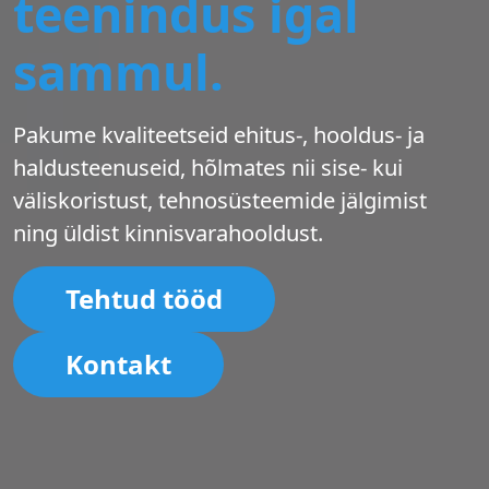
teenindus igal
sammul.
Pakume kvaliteetseid ehitus-, hooldus- ja
haldusteenuseid, hõlmates nii sise- kui
väliskoristust, tehnosüsteemide jälgimist
ning üldist kinnisvarahooldust.
Tehtud tööd
Kontakt